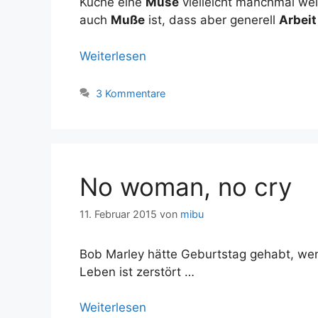
Küche eine
Muse
vielleicht manchmal wei
auch
Muße
ist, dass aber generell
Arbei
Weiterlesen
3 Kommentare
No woman, no cry
11. Februar 2015
von
mibu
Bob Marley hätte Geburtstag gehabt, wen
Leben ist zerstört …
Weiterlesen