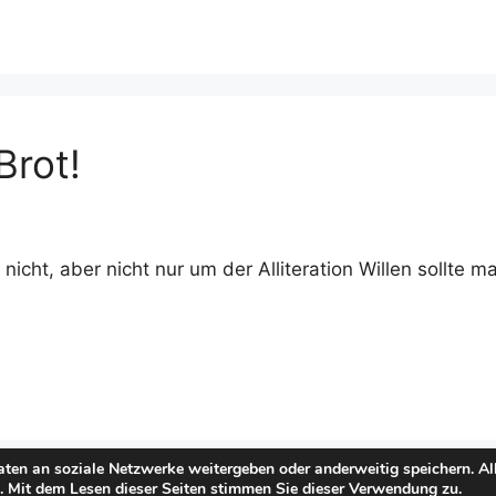
Brot!
nicht, aber nicht nur um der Alliteration Willen sollte
ten an soziale Netzwerke weitergeben oder anderweitig speichern. All
s. Mit dem Lesen dieser Seiten stimmen Sie dieser Verwendung zu.
© 2026 Tischgespräche
• Erstellt mit
GeneratePress