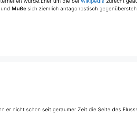
terhelfen würde.Eher um die bei
Wikipedia
zurecht geäu
t
und
Muße
sich ziemlich antagonostisch gegenübersteh
n er nicht schon seit geraumer Zeit die Seite des Flus