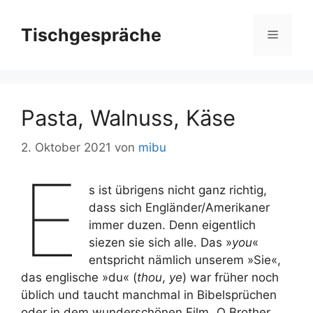
Zum
Inhalt
Tischgespräche
Menü
springen
Pasta, Walnuss, Käse
2. Oktober 2021
von
mibu
E
s ist übrigens nicht ganz richtig,
dass sich Engländer/Amerikaner
immer duzen. Denn eigentlich
siezen sie sich alle. Das »
you
«
entspricht nämlich unserem »Sie«,
das englische »du« (
thou
,
ye
) war früher noch
üblich und taucht manchmal in Bibelsprüchen
oder in dem wunderschönen Film „O Brother,